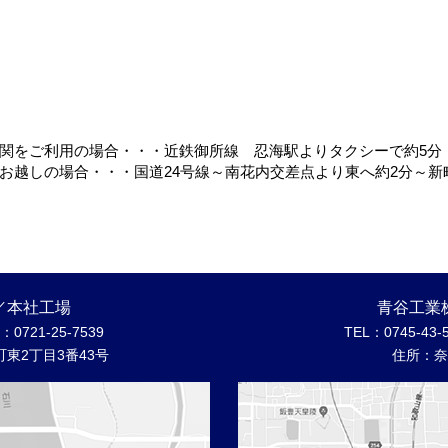
関をご利用の場合・・・近鉄御所線 忍海駅よりタクシーで約5分
お越しの場合・・・国道24号線～南花内交差点より東へ約2分～新
／本社工場
青谷工業
0721-25-7539
TEL：
0745-43-
東2丁目3番43号
住所：奈