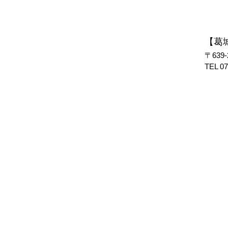
【葛
〒639
TEL
07