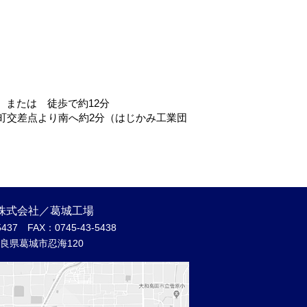
 または 徒歩で約12分
町交差点より南へ約2分（はじかみ工業団
株式会社／葛城工場
5437
FAX：0745-43-5438
良県葛城市忍海120