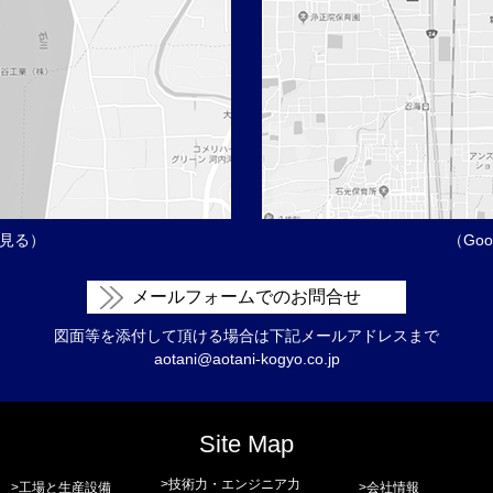
pで見る）
（Goo
メールフォームでのお問合せ
図面等を添付して頂ける場合は下記メールアドレスまで
aotani@aotani-kogyo.co.jp
Site Map
>
技術力・エンジニア力
>
工場と生産設備
>
会社情報